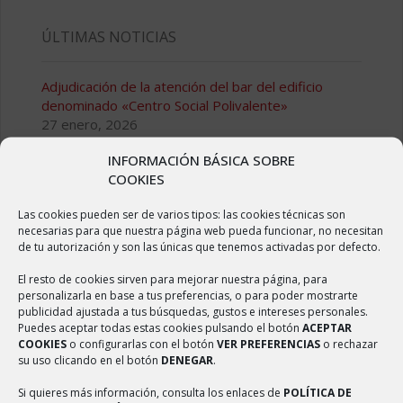
ÚLTIMAS NOTICIAS
Adjudicación de la atención del bar del edificio
denominado «Centro Social Polivalente»
27 enero, 2026
INFORMACIÓN BÁSICA SOBRE
Adjudicación de la atención del bar del edificio
COOKIES
denominado “Centro Social Polivalente»
8 mayo, 2024
Las cookies pueden ser de varios tipos: las cookies técnicas son
necesarias para que nuestra página web pueda funcionar, no necesitan
Adjudicación de la atención del bar de las Piscinas
de tu autorización y son las únicas que tenemos activadas por defecto.
Municipales de Ambel
8 mayo, 2024
El resto de cookies sirven para mejorar nuestra página, para
personalizarla en base a tus preferencias, o para poder mostrarte
publicidad ajustada a tus búsquedas, gustos e intereses personales.
Pliego de condiciones para la gestión del bar
Puedes aceptar todas estas cookies pulsando el botón
ACEPTAR
municipal
COOKIES
o configurarlas con el botón
VER PREFERENCIAS
o rechazar
16 febrero, 2023
su uso clicando en el botón
DENEGAR
.
Quedada solidaria recorriendo el entorno quemado
Si quieres más información, consulta los enlaces de
POLÍTICA DE