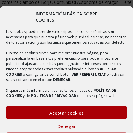
comarca Campo de Borja, Comunidad Autónoma de Aragón. Tiene
un área de 61,31 km² con una población de 320 habitantes y una
INFORMACIÓN BÁSICA SOBRE
densidad de 5,22 hab/km². De fundación inmemorial, con
COOKIES
antigüedades de la España agarena, es la dichosa Villa de Ambel,
Las cookies pueden ser de varios tipos: las cookies técnicas son
perteneciente a la provincia de Zaragoza, en el Antiguo Reino de
necesarias para que nuestra página web pueda funcionar, no necesitan
de tu autorización y son las únicas que tenemos activadas por defecto.
Aragón, poseedora de muchas y muy veneradas Reliquias. Perdida
la noticia de su fundación en las más remotísimas edades, hoy solo
El resto de cookies sirven para mejorar nuestra página, para
personalizarla en base a tus preferencias, o para poder mostrarte
nos consta de los primeros siglos de su existencia que era una
publicidad ajustada a tus búsquedas, gustos e intereses personales.
población importantísima, dividida en dos por la Cañada, que
Puedes aceptar todas estas cookies pulsando el botón
ACEPTAR
COOKIES
o configurarlas con el botón
VER PREFERENCIAS
o rechazar
separaba la población antigua de la llamada “Villa Nueva”, que
su uso clicando en el botón
DENEGAR
.
desapareció con el tiempo.
Si quieres más información, consulta los enlaces de
POLÍTICA DE
COOKIES
y de
POLÍTICA DE PRIVACIDAD
de nuestra página web.
Aceptar cookies
Denegar