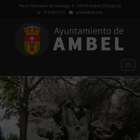
Plaza Villamayor de Santiago, 5 - 50546 Ambel (Zaragoza)
976 860 570
ambel@dpz.es
Togg
navig