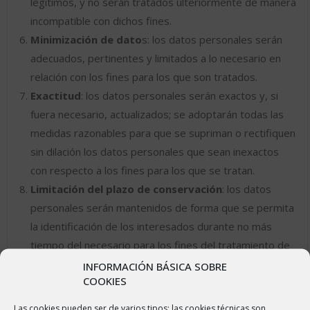
legítimos, y no serán tratados ulteriormente de manera
incompatible con dichos fines.
Minimización de dato
s: los datos personales serán
adecuados, pertinentes y limitados a lo necesario en
relación con los fines para los que son tratados.
Exactitud
: los datos personales serán exactos y, si
fuera necesario, actualizados; se adoptarán todas las
medidas razonables para que se supriman o rectifiquen
sin dilación los datos personales que sean inexactos
con respecto a los fines para los que se tratan.
Limitación del plazo de conservación
: los datos
personales serán mantenidos de forma que se permita
la identificación de los interesados durante no más
tiempo del necesario para los fines del tratamiento de
los datos personales.
INFORMACIÓN BÁSICA SOBRE
COOKIES
Integridad y confidencialidad
: los datos personales
serán tratados de tal manera que se garantice una
Las cookies pueden ser de varios tipos: las cookies técnicas son