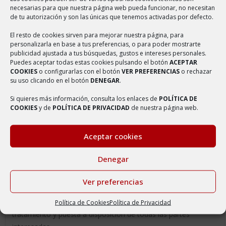
seguridad adecuada de los datos personales, incluida la
necesarias para que nuestra página web pueda funcionar, no necesitan
de tu autorización y son las únicas que tenemos activadas por defecto.
protección contra el tratamiento no autorizado o ilícito y
contra su pérdida, destrucción o daño accidental,
El resto de cookies sirven para mejorar nuestra página, para
personalizarla en base a tus preferencias, o para poder mostrarte
mediante la aplicación de medidas técnicas u
publicidad ajustada a tus búsquedas, gustos e intereses personales.
organizativas apropiadas.
Puedes aceptar todas estas cookies pulsando el botón
ACEPTAR
COOKIES
o configurarlas con el botón
VER PREFERENCIAS
o rechazar
Información y formación
: una de las claves para
su uso clicando en el botón
DENEGAR
.
garantizar la protección de los datos personales es la
Si quieres más información, consulta los enlaces de
POLÍTICA DE
formación e información que se facilite al personal
COOKIES
y de
POLÍTICA DE PRIVACIDAD
de nuestra página web.
involucrado en el tratamiento de los mismos. Durante el
ciclo de vida de la información, todo el personal con
Aceptar cookies
acceso a los datos será convenientemente formado e
informado acerca de sus obligaciones en relación con el
Denegar
cumplimiento de la normativa de protección de datos.
Ver preferencias
La Política de Protección de Datos de
AYUNTAMIENTO DE
AMBEL
es comunicada a todo el personal del responsable del
Política de Cookies
Política de Privacidad
tratamiento y puesta a disposición de todas las partes