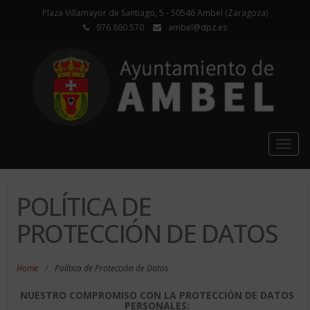
Plaza Villamayor de Santiago, 5 - 50546 Ambel (Zaragoza)
976 860 570
ambel@dpz.es
Togg
navig
POLÍTICA DE
PROTECCIÓN DE DATOS
Home
/
Política de Protección de Datos
NUESTRO COMPROMISO CON LA PROTECCIÓN DE DATOS
PERSONALES: