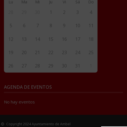
Lu
Ma
Mi
Ju
Vi
Sá
Do
28
29
30
1
2
3
4
5
6
7
8
9
10
11
12
13
14
15
16
17
18
19
20
21
22
23
24
25
26
27
28
29
30
31
1
AGENDA DE EVENTOS
No hay eventos
Copyright 2024 Ayuntamiento de Ambel