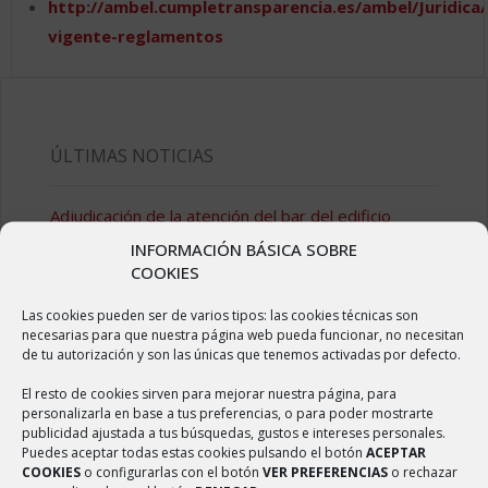
http://ambel.cumpletransparencia.es/ambel/Juridica
vigente-reglamentos
ÚLTIMAS NOTICIAS
Adjudicación de la atención del bar del edificio
denominado «Centro Social Polivalente»
INFORMACIÓN BÁSICA SOBRE
27 enero, 2026
COOKIES
Adjudicación de la atención del bar del edificio
Las cookies pueden ser de varios tipos: las cookies técnicas son
denominado “Centro Social Polivalente»
necesarias para que nuestra página web pueda funcionar, no necesitan
8 mayo, 2024
de tu autorización y son las únicas que tenemos activadas por defecto.
El resto de cookies sirven para mejorar nuestra página, para
Adjudicación de la atención del bar de las Piscinas
personalizarla en base a tus preferencias, o para poder mostrarte
Municipales de Ambel
publicidad ajustada a tus búsquedas, gustos e intereses personales.
8 mayo, 2024
Puedes aceptar todas estas cookies pulsando el botón
ACEPTAR
COOKIES
o configurarlas con el botón
VER PREFERENCIAS
o rechazar