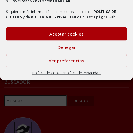
Pliego de condiciones para la gestión del bar
su uso clicando en el botón
DENEGAR
.
municipal
Si quieres más información, consulta los enlaces de
POLÍTICA DE
16 febrero, 2023
COOKIES
y de
POLÍTICA DE PRIVACIDAD
de nuestra página web.
Quedada solidaria recorriendo el entorno quemado
de AMBEL
Aceptar cookies
15 septiembre, 2022
Denegar
Ver preferencias
Política de Cookies
Política de Privacidad
BUSCADOR
Buscar: