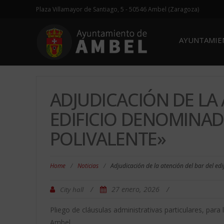
Plaza Villamayor de Santiago, 5 - 50546 Ambel (Zaragoza)
AYUNTAMI
ADJUDICACIÓN DE LA
EDIFICIO DENOMINAD
POLIVALENTE»
Home
/
Noticias
/
Adjudicación de la atención del bar del ed
/
27 enero, 2026
/
City hall
Pliego de cláusulas administrativas particulares, para
Ambel