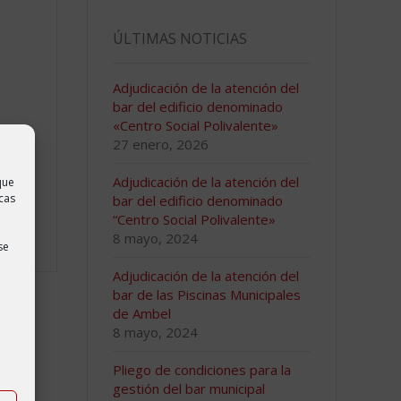
ÚLTIMAS NOTICIAS
Adjudicación de la atención del
bar del edificio denominado
«Centro Social Polivalente»
27 enero, 2026
Adjudicación de la atención del
que
cas
bar del edificio denominado
“Centro Social Polivalente»
8 mayo, 2024
se
Adjudicación de la atención del
bar de las Piscinas Municipales
de Ambel
8 mayo, 2024
Pliego de condiciones para la
gestión del bar municipal