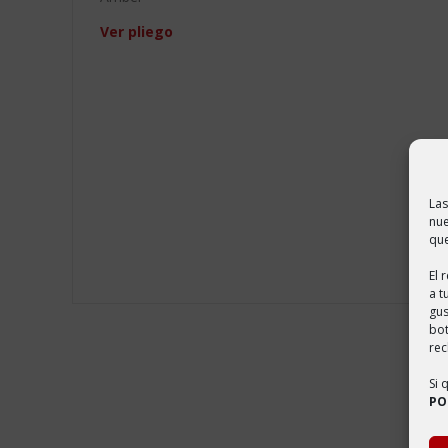
Ver pliego
Las
nue
que
El 
a t
gus
bo
rec
Si 
PO