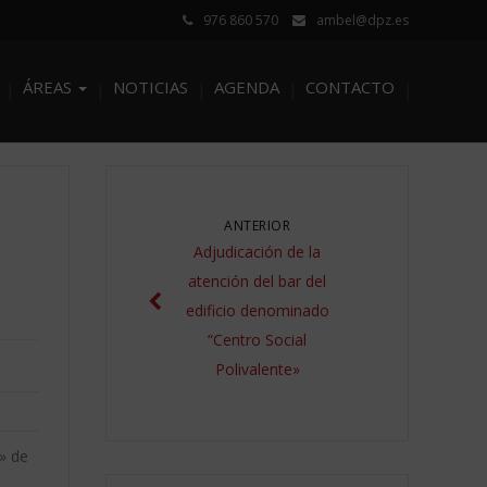
976 860 570
ambel@dpz.es
ÁREAS
NOTICIAS
AGENDA
CONTACTO
ANTERIOR
Adjudicación de la
atención del bar del
edificio denominado
“Centro Social
Polivalente»
e» de