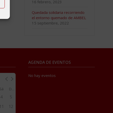
16 febrero, 2023
Quedada solidaria recorriendo
el entorno quemado de AMBEL
15 septiembre, 2022
AGENDA DE EVENTOS
No hay eventos
Sá
Do
4
5
11
12