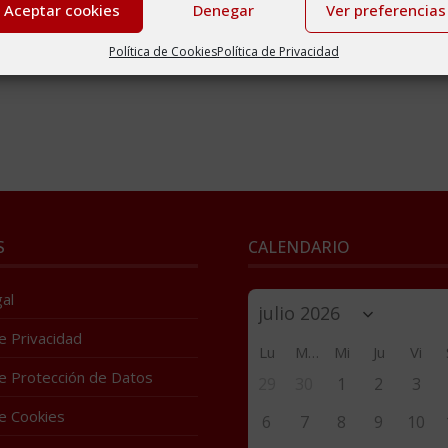
Aceptar cookies
Denegar
Ver preferencias
Política de Cookies
Política de Privacidad
S
CALENDARIO
al
de Privacidad
Lu
Ma
Mi
Ju
Vi
de Protección de Datos
29
30
1
2
3
de Cookies
6
7
8
9
10