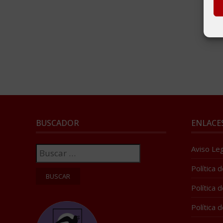
BUSCADOR
ENLACE
Buscar:
Aviso Leg
Política 
Política 
Política 