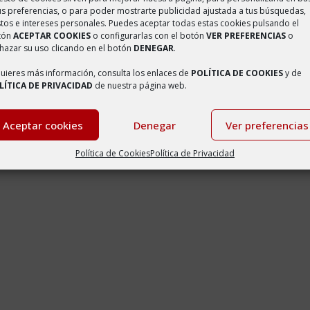
us preferencias, o para poder mostrarte publicidad ajustada a tus búsquedas,
tos e intereses personales. Puedes aceptar todas estas cookies pulsando el
tón
ACEPTAR COOKIES
o configurarlas con el botón
VER PREFERENCIAS
o
hazar su uso clicando en el botón
DENEGAR
.
quieres más información, consulta los enlaces de
POLÍTICA DE COOKIES
y de
LÍTICA DE PRIVACIDAD
de nuestra página web.
Aceptar cookies
Denegar
Ver preferencias
Política de Cookies
Política de Privacidad