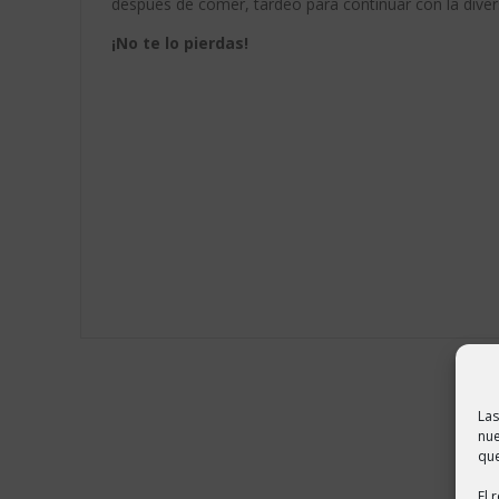
después de comer, tardeo para continuar con la diver
¡No te lo pierdas!
Las
nue
que
El 