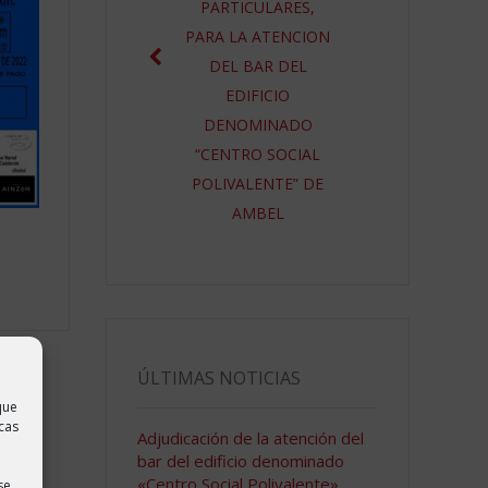
PARTICULARES,
PARA LA ATENCION
DEL BAR DEL
EDIFICIO
DENOMINADO
“CENTRO SOCIAL
POLIVALENTE” DE
AMBEL
ÚLTIMAS NOTICIAS
que
cas
Adjudicación de la atención del
bar del edificio denominado
«Centro Social Polivalente»
se