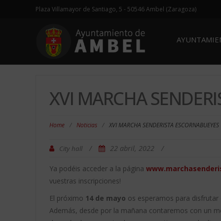
Plaza Villamayor de Santiago, 5 - 50546 Ambel (Zaragoza)
AYUNTAMI
XVI MARCHA SENDER
Home
/
Noticias
/
XVI MARCHA SENDERISTA ESCORNABUEYES
/
22 abril, 2022
/
City hall
Ya podéis acceder a la página
www.marchasenderi
vuestras inscripciones!
El próximo
14 de mayo
os esperamos para disfrutar d
Además, desde por la mañana contaremos con un merc