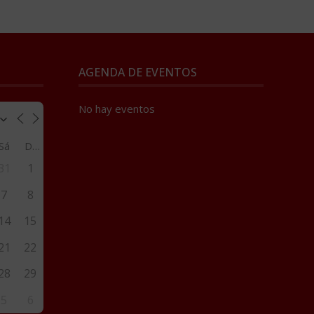
AGENDA DE EVENTOS
No hay eventos
Sá
Do
31
1
7
8
14
15
21
22
28
29
5
6