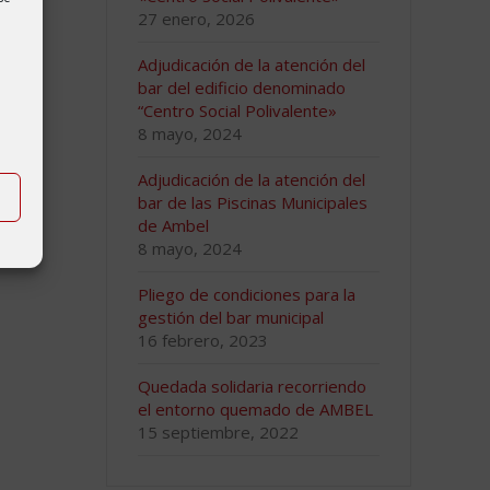
27 enero, 2026
Adjudicación de la atención del
bar del edificio denominado
“Centro Social Polivalente»
8 mayo, 2024
Adjudicación de la atención del
bar de las Piscinas Municipales
de Ambel
8 mayo, 2024
Pliego de condiciones para la
gestión del bar municipal
16 febrero, 2023
Quedada solidaria recorriendo
el entorno quemado de AMBEL
15 septiembre, 2022