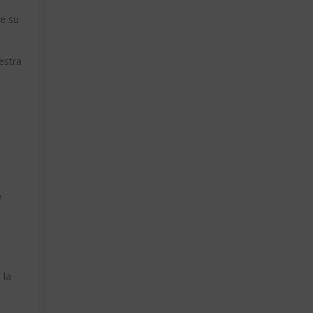
de su
estra
e
 la