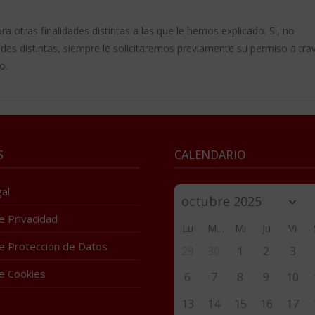
ra otras finalidades distintas a las que le hemos explicado. Si, no
des distintas, siempre le solicitaremos previamente su permiso a tra
o.
S
CALENDARIO
al
de Privacidad
Lu
Ma
Mi
Ju
Vi
de Protección de Datos
29
30
1
2
3
de Cookies
6
7
8
9
10
13
14
15
16
17