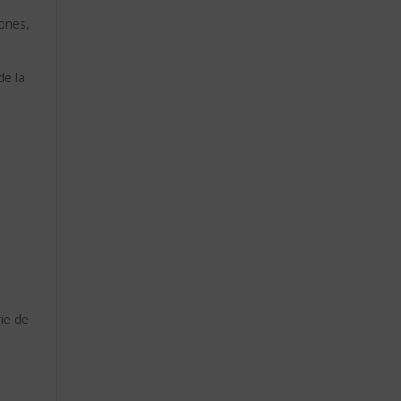
ones,
e la
ie de