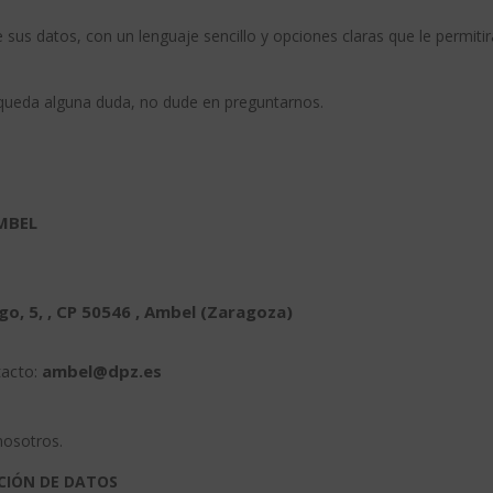
 sus datos, con un lenguaje sencillo y opciones claras que le permiti
e queda alguna duda, no dude en preguntarnos.
MBEL
go, 5, , CP 50546 , Ambel (Zaragoza)
tacto:
ambel@dpz.es
nosotros.
CIÓN DE DATOS