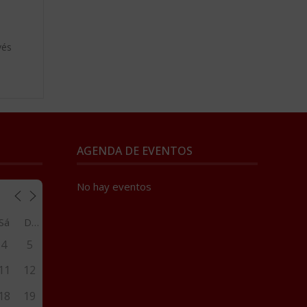
vés
AGENDA DE EVENTOS
No hay eventos
Sá
Do
4
5
11
12
18
19