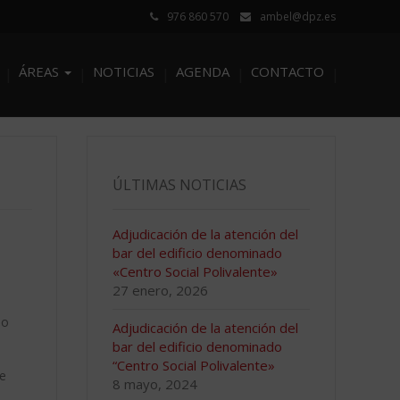
976 860 570
ambel@dpz.es
ÁREAS
NOTICIAS
AGENDA
CONTACTO
ÚLTIMAS NOTICIAS
Adjudicación de la atención del
bar del edificio denominado
«Centro Social Polivalente»
27 enero, 2026
do
Adjudicación de la atención del
bar del edificio denominado
“Centro Social Polivalente»
e
8 mayo, 2024