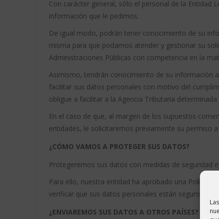
Con carácter general, sólo el personal de la Entidad
información que le pedimos.
De igual modo, podrán tener conocimiento de su info
misma para que podamos atender y gestionar su solic
Administraciones Públicas con competencia en la mater
Asimismo, tendrán conocimiento de su información aq
facilitar sus datos personales con motivo del cumplim
obligue a facilitar a la Agencia Tributaria determinad
En el caso de que, al margen de los supuestos comen
entidades, le solicitaremos previamente su permiso a 
¿CÓMO VAMOS A PROTEGER SUS DATOS?
Protegeremos sus datos con medidas de seguridad efic
Para ello, nuestra entidad ha aprobado una Política d
verificar que sus datos personales están seguros en
Las
nue
¿ENVIAREMOS SUS DATOS A OTROS PAÍSES?