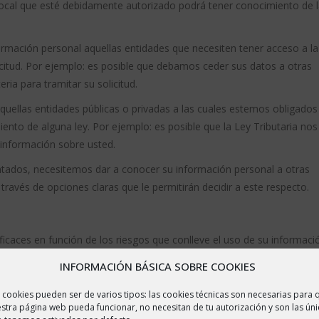
 Local que esté debidamente autorizado podrá tener conocimiento de l
rmación personal aquellas entidades que necesiten tener acceso a la
itud. Por ejemplo: es posible que debamos ceder sus datos a otras
ia para tramitar su solicitud.
uellas entidades públicas o privadas a las cuales estemos obligados
iento de alguna ley. Por ejemplo: es posible que la Ley Tributaria nos
a información sobre usted.
tados, necesitemos dar a conocer su información personal a otras
través de opciones claras que le permitirán decidir a este respecto.
aces en función de los riesgos que conlleve el uso de su informaci
e Protección de Datos y se realizan controles y auditorías anuales pa
INFORMACIÓN BÁSICA SOBRE COOKIES
 todo momento.
 cookies pueden ser de varios tipos: las cookies técnicas son necesarias para 
stra página web pueda funcionar, no necesitan de tu autorización y son las úni