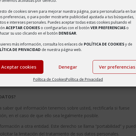
 tenemos activadas por defecto.
s y otros que no lo son tanto. Así por ejemplo, la Unión Europea es
resto de cookies sirven para mejorar nuestra página, para personalizarla en ba
dad Local es no enviar su información personal a ningún país que no s
us preferencias, o para poder mostrarte publicidad ajustada a tus búsquedas,
s datos.
tos e intereses personales. Puedes aceptar todas estas cookies pulsando el
tón
ACEPTAR COOKIES
o configurarlas con el botón
VER PREFERENCIAS
o
 a un país que no sea tan seguro como España para tramitar su solici
hazar su uso clicando en el botón
DENEGAR
.
licaremos medidas de seguridad eficaces que reduzcan los riesgos d
quieres más información, consulta los enlaces de
POLÍTICA DE COOKIES
y de
LÍTICA DE PRIVACIDAD
de nuestra página web.
R SUS DATOS?
Aceptar cookies
Denegar
Ver preferencias
ientras nos obliguen las leyes, como la Ley 7/1985, de 2 de abril,
nalizados los plazos legales aplicables, procederemos a eliminarlos 
Política de Cookies
Política de Privacidad
 DATOS?
 saber qué información tenemos sobre usted, rectificarla si fuese
ción, en el caso de que ello sea legalmente posible.
nformación a otra entidad. Este derecho se llama “portabilidad” y pued
licitar la limitación del tratamiento de sus datos personales.