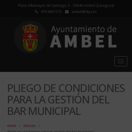
Plaza Villamayor de Santiago, 5 - 50546 Ambel (Zaragoza)
976 860 570
ambel@dpz.es
Togg
navig
PLIEGO DE CONDICIONES
PARA LA GESTIÓN DEL
BAR MUNICIPAL
Home
/
Noticias
/
Pliego de condiciones para la gestión del bar municipal