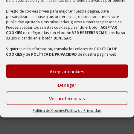
de tu autorización y son las únicas que tenemos activadas por defecto.
denominado «Centro Social Polivalente»
El resto de cookies sirven para mejorar nuestra página, para
27 enero, 2026
personalizarla en base a tus preferencias, o para poder mostrarte
publicidad ajustada a tus búsquedas, gustos e intereses personales.
Adjudicación de la atención del bar del edificio
Puedes aceptar todas estas cookies pulsando el botón
ACEPTAR
denominado “Centro Social Polivalente»
COOKIES
o configurarlas con el botón
VER PREFERENCIAS
o rechazar
8 mayo, 2024
su uso clicando en el botón
DENEGAR
.
Si quieres más información, consulta los enlaces de
POLÍTICA DE
Adjudicación de la atención del bar de las Piscinas
COOKIES
y de
POLÍTICA DE PRIVACIDAD
de nuestra página web.
Municipales de Ambel
8 mayo, 2024
Aceptar cookies
Pliego de condiciones para la gestión del bar
municipal
Denegar
16 febrero, 2023
Ver preferencias
Quedada solidaria recorriendo el entorno quemado
de AMBEL
Política de Cookies
Política de Privacidad
15 septiembre, 2022