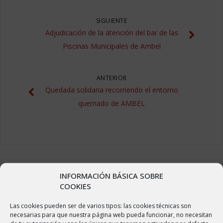
SIGUIENTE
Adjudicación de la atención del bar de las
Piscinas Municipales de Ambel
ANTERIOR
Quedada solidaria recorriendo el entorno
quemado de AMBEL
INFORMACIÓN BÁSICA SOBRE
COOKIES
ÚLTIMAS NOTICIAS
Las cookies pueden ser de varios tipos: las cookies técnicas son
necesarias para que nuestra página web pueda funcionar, no necesitan
Adjudicación de la atención del bar del edificio