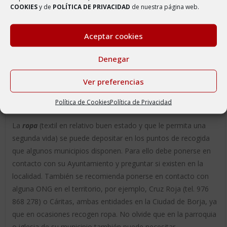
Los
fluorescentes
(y cualquier otro tipo de lámpara eléctrica
COOKIES
y de
POLÍTICA DE PRIVACIDAD
de nuestra página web.
que proporciona iluminación) deben depositarse en los
contenedores habilitados en los establecimientos que se
Aceptar cookies
dedican a la venta de estos elementos. El establecimiento
está obligado a su recogida.
Denegar
Los
medicamentos
, y al igual que las lámparas eléctricas,
Ver preferencias
deben depositarse en los contenedores habilitados en las
farmacias (suelen estar en estos establecimientos). El
Política de Cookies
Política de Privacidad
establecimiento está obligado a su recogida.
La
ropa
(textil en relativo buen estado y que le permita una
segunda vida) se puede depositar en los puntos de recogida
que algunos municipios disponen. Para ello debe ponerse en
contacto con su Ayuntamiento y preguntar si existen en la
localidad. También se recomienda ponerse en contacto con
alguna ONG en el territorio, por ejemplo, Cruz Roja (tel. 976
868 278) o Cáritas, ambas entidades en la Ciudad de Borja, ya
que en ocasiones recogen ropa. No olvide que en la parroquia
o iglesia de su municipio también puede necesitar