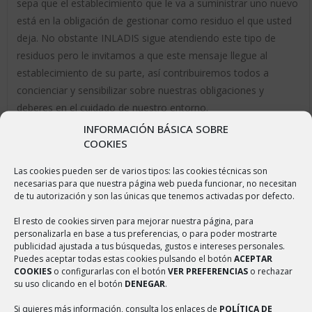
sepa que el establecimiento que le va a suministrar uno nuevo
está en la obligación de gestionar como residuo el que usted
deja. No obstante INLADIS sigue atendiendo este tipo de
residuos pero le invitamos a que este mensaje llegue al
establecimiento de su parte, así contribuiremos todos a
concienciar y sensibilizar sobre nuestras obligaciones y
deberes en el cuidado de nuestro entorno.
INFORMACIÓN BÁSICA SOBRE
¿QUÉ HAGO CON LOS RESIDUOS, ALGUNOS MUY
COOKIES
CONTAMINANTES, QUE NO RECOGEN?
Las cookies pueden ser de varios tipos: las cookies técnicas son
Las
pilas
pueden depositarse en diferentes puntos en el
necesarias para que nuestra página web pueda funcionar, no necesitan
territorio, desde establecimientos comerciales hasta
de tu autorización y son las únicas que tenemos activadas por defecto.
ayuntamientos. Debe ponerse en contacto con su
El resto de cookies sirven para mejorar nuestra página, para
Ayuntamiento y solicitar dicha información.
personalizarla en base a tus preferencias, o para poder mostrarte
publicidad ajustada a tus búsquedas, gustos e intereses personales.
Los
tóners
deben depositarse en aquellos establecimientos
Puedes aceptar todas estas cookies pulsando el botón
ACEPTAR
COOKIES
o configurarlas con el botón
VER PREFERENCIAS
o rechazar
que los venden. El establecimiento está obligado a su
su uso clicando en el botón
DENEGAR
.
recogida.
Si quieres más información, consulta los enlaces de
POLÍTICA DE