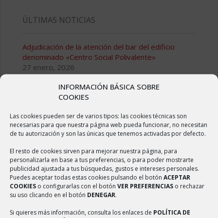
ÚLTIMAS NOTICIAS
Adjudicación de la atención del bar del edificio
denominado «Centro Social Polivalente»
27 enero, 2026
INFORMACIÓN BÁSICA SOBRE
Adjudicación de la atención del bar del edificio
COOKIES
denominado “Centro Social Polivalente»
8 mayo, 2024
Las cookies pueden ser de varios tipos: las cookies técnicas son
necesarias para que nuestra página web pueda funcionar, no necesitan
Adjudicación de la atención del bar de las Piscinas
de tu autorización y son las únicas que tenemos activadas por defecto.
Municipales de Ambel
8 mayo, 2024
El resto de cookies sirven para mejorar nuestra página, para
personalizarla en base a tus preferencias, o para poder mostrarte
publicidad ajustada a tus búsquedas, gustos e intereses personales.
Pliego de condiciones para la gestión del bar
Puedes aceptar todas estas cookies pulsando el botón
ACEPTAR
municipal
COOKIES
o configurarlas con el botón
VER PREFERENCIAS
o rechazar
16 febrero, 2023
su uso clicando en el botón
DENEGAR
.
Quedada solidaria recorriendo el entorno quemado
Si quieres más información, consulta los enlaces de
POLÍTICA DE