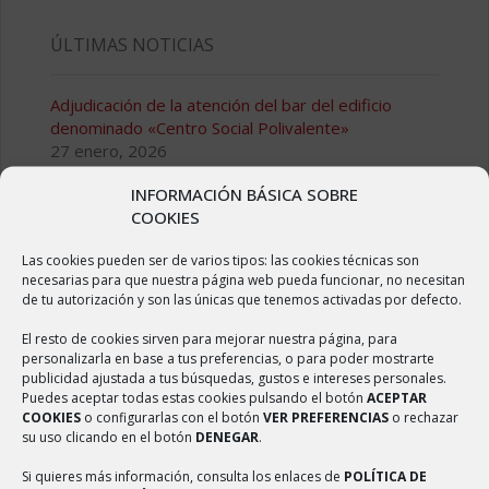
ÚLTIMAS NOTICIAS
Adjudicación de la atención del bar del edificio
denominado «Centro Social Polivalente»
27 enero, 2026
INFORMACIÓN BÁSICA SOBRE
Adjudicación de la atención del bar del edificio
COOKIES
denominado “Centro Social Polivalente»
8 mayo, 2024
Las cookies pueden ser de varios tipos: las cookies técnicas son
necesarias para que nuestra página web pueda funcionar, no necesitan
Adjudicación de la atención del bar de las Piscinas
de tu autorización y son las únicas que tenemos activadas por defecto.
Municipales de Ambel
8 mayo, 2024
El resto de cookies sirven para mejorar nuestra página, para
personalizarla en base a tus preferencias, o para poder mostrarte
publicidad ajustada a tus búsquedas, gustos e intereses personales.
Pliego de condiciones para la gestión del bar
Puedes aceptar todas estas cookies pulsando el botón
ACEPTAR
municipal
COOKIES
o configurarlas con el botón
VER PREFERENCIAS
o rechazar
16 febrero, 2023
su uso clicando en el botón
DENEGAR
.
Quedada solidaria recorriendo el entorno quemado
Si quieres más información, consulta los enlaces de
POLÍTICA DE