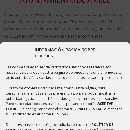
Situado en la provincia de Zaragoza, comarca Campo de Borja,
Comunidad Autónoma de Aragón. Tiene un área de 61,31 km²
con una población de 320 habitantes (INE 2008) y una densidad
de 5,22 hab/km². Ambel fue una de las encomiendas
sanjuanistas más importantes de la zona. Ambel y su castillo […]
INFORMACIÓN BÁSICA SOBRE
agosto 29, 2017
COOKIES
Saber más
Las cookies pueden ser de varios tipos: las cookies técnicas son
necesarias para que nuestra página web pueda funcionar, no necesitan
de tu autorización y son las únicas que tenemos activadas por defecto.
El resto de cookies sirven para mejorar nuestra página, para
personalizarla en base a tus preferencias, o para poder mostrarte
publicidad ajustada a tus búsquedas, gustos e intereses personales.
Puedes aceptar todas estas cookies pulsando el botón
ACEPTAR
COOKIES
o configurarlas con el botón
VER PREFERENCIAS
o rechazar
su uso clicando en el botón
DENEGAR
.
Si quieres más información, consulta los enlaces de
POLÍTICA DE
COOKIES
y de
POLÍTICA DE PRIVACIDAD
de nuestra página web.