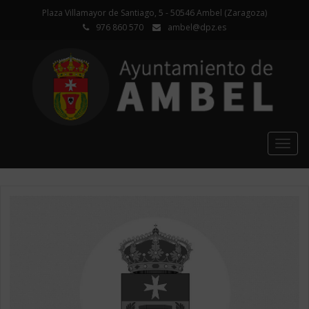
Plaza Villamayor de Santiago, 5 - 50546 Ambel (Zaragoza)
976 860 570
ambel@dpz.es
Togg
navig