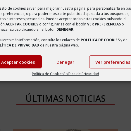
resto de cookies sirven para mejorar nuestra página, para personalizarla en ba
us preferencias, o para poder mostrarte publicidad ajustada a tus búsquedas,
 Zaragoza, comarca Campo de Borja, Comunidad Autónoma de Aragón.
tos e intereses personales. Puedes aceptar todas estas cookies pulsando el
inmemorial, con antigüedades de la España agarena, es la dichosa Vil
tón
ACEPTAR COOKIES
o configurarlas con el botón
VER PREFERENCIAS
o
hazar su uso clicando en el botón
DENEGAR
.
veneradas Reliquias. Perdida la noticia de su fundación en las más 
tísima, dividida en dos por la Cañada, que separaba la población anti
quieres más información, consulta los enlaces de
POLÍTICA DE COOKIES
y de
LÍTICA DE PRIVACIDAD
de nuestra página web.
tiempo.
Aceptar cookies
Denegar
Ver preferencias
Política de Cookies
Política de Privacidad
ÚLTIMAS NOTICIAS