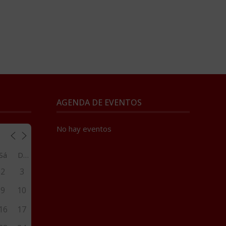
AGENDA DE EVENTOS
No hay eventos
Sá
Do
2
3
9
10
16
17