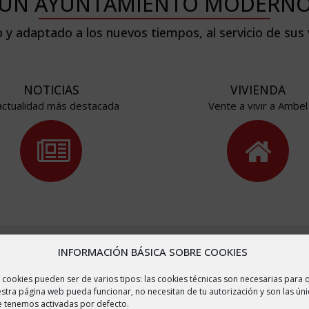
UN AYUNTAMIENTO MODERN
 y adaptado a los nuevos tiempos, al servicio de sus
NOTICIAS
VIVIENDA
actualidad más destacada
Vente a vivir a Ambel
INFORMACIÓN BÁSICA SOBRE COOKIES
 cookies pueden ser de varios tipos: las cookies técnicas son necesarias para 
NUESTRO MUNICIPIO
stra página web pueda funcionar, no necesitan de tu autorización y son las úni
 tenemos activadas por defecto.