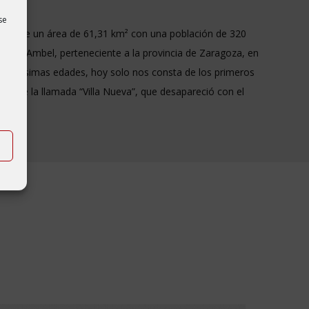
se
 Tiene un área de 61,31 km² con una población de 320
la de Ambel, perteneciente a la provincia de Zaragoza, en
remotísimas edades, hoy solo nos consta de los primeros
gua de la llamada “Villa Nueva”, que desapareció con el