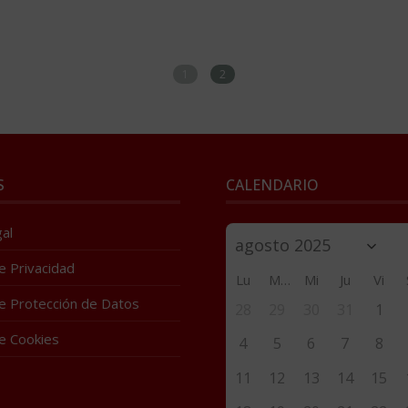
1
2
S
CALENDARIO
al
de Privacidad
Lu
Ma
Mi
Ju
Vi
de Protección de Datos
28
29
30
31
1
de Cookies
4
5
6
7
8
11
12
13
14
15