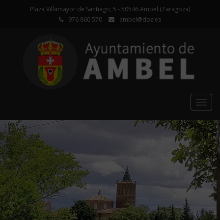
Plaza Villamayor de Santiago, 5 - 50546 Ambel (Zaragoza)
976 860 570
ambel@dpz.es
Togg
navig