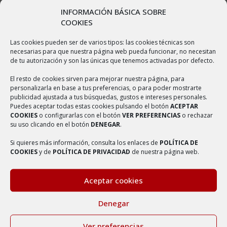
comarca Campo de Borja, Comunidad Autónoma de Aragón. Tiene
INFORMACIÓN BÁSICA SOBRE
un área de 61,31 km² con una población de 320 habitantes y una
COOKIES
densidad de 5,22 hab/km². De fundación inmemorial, con
Las cookies pueden ser de varios tipos: las cookies técnicas son
antigüedades de la España agarena, es la dichosa Villa de Ambel,
necesarias para que nuestra página web pueda funcionar, no necesitan
de tu autorización y son las únicas que tenemos activadas por defecto.
perteneciente a la provincia de Zaragoza, en el Antiguo Reino de
Aragón, poseedora de muchas y muy veneradas Reliquias. Perdida
El resto de cookies sirven para mejorar nuestra página, para
personalizarla en base a tus preferencias, o para poder mostrarte
la noticia de su fundación en las más remotísimas edades, hoy solo
publicidad ajustada a tus búsquedas, gustos e intereses personales.
nos consta de los primeros siglos de su existencia que era una
Puedes aceptar todas estas cookies pulsando el botón
ACEPTAR
COOKIES
o configurarlas con el botón
VER PREFERENCIAS
o rechazar
población importantísima, dividida en dos por la Cañada, que
su uso clicando en el botón
DENEGAR
.
separaba la población antigua de la llamada “Villa Nueva”, que
Si quieres más información, consulta los enlaces de
POLÍTICA DE
desapareció con el tiempo.
COOKIES
y de
POLÍTICA DE PRIVACIDAD
de nuestra página web.
Aceptar cookies
Denegar
Ver preferencias