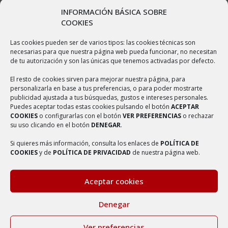
comarca Campo de Borja, Comunidad Autónoma de Aragón. Tiene
INFORMACIÓN BÁSICA SOBRE
un área de 61,31 km² con una población de 320 habitantes y una
COOKIES
densidad de 5,22 hab/km². De fundación inmemorial, con
Las cookies pueden ser de varios tipos: las cookies técnicas son
antigüedades de la España agarena, es la dichosa Villa de Ambel,
necesarias para que nuestra página web pueda funcionar, no necesitan
de tu autorización y son las únicas que tenemos activadas por defecto.
perteneciente a la provincia de Zaragoza, en el Antiguo Reino de
Aragón, poseedora de muchas y muy veneradas Reliquias. Perdida
El resto de cookies sirven para mejorar nuestra página, para
personalizarla en base a tus preferencias, o para poder mostrarte
la noticia de su fundación en las más remotísimas edades, hoy solo
publicidad ajustada a tus búsquedas, gustos e intereses personales.
nos consta de los primeros siglos de su existencia que era una
Puedes aceptar todas estas cookies pulsando el botón
ACEPTAR
COOKIES
o configurarlas con el botón
VER PREFERENCIAS
o rechazar
población importantísima, dividida en dos por la Cañada, que
su uso clicando en el botón
DENEGAR
.
separaba la población antigua de la llamada “Villa Nueva”, que
Si quieres más información, consulta los enlaces de
POLÍTICA DE
desapareció con el tiempo.
COOKIES
y de
POLÍTICA DE PRIVACIDAD
de nuestra página web.
Aceptar cookies
Denegar
Ver preferencias