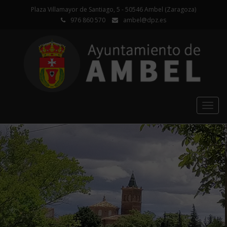
Plaza Villamayor de Santiago, 5 - 50546 Ambel (Zaragoza)
976 860 570
ambel@dpz.es
Togg
navig